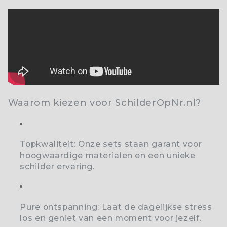
Waarom kiezen voor SchilderOpNr.nl?
Topkwaliteit:
Onze sets staan garant voor
hoogwaardige materialen en een unieke
schilder ervaring.
Pure ontspanning:
Laat de dagelijkse stress
los en geniet van een moment voor jezelf.