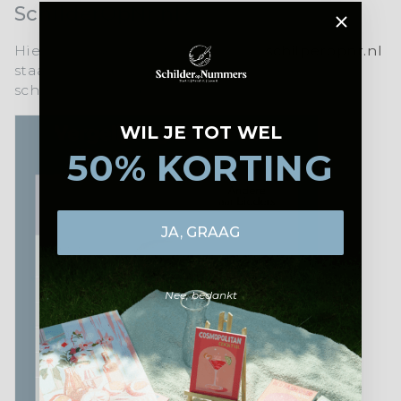
SchilderOpNr.nl?
Hier is een korte uitleg waarom
schilperopnr.nl
staat voor topkwaliteit en een unieke
schilderervaring:
WIL JE TOT WEL
50% KORTING
JA, GRAAG
Nee, bedankt