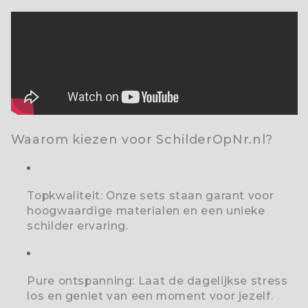
Waarom kiezen voor SchilderOpNr.nl?
Topkwaliteit:
Onze sets staan garant voor
hoogwaardige materialen en een unieke
schilder ervaring.
Pure ontspanning:
Laat de dagelijkse stress
los en geniet van een moment voor jezelf.