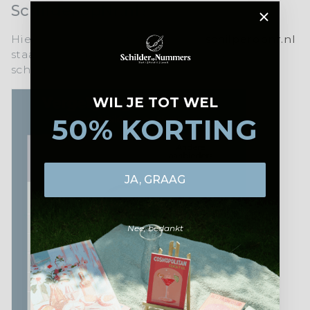
SchilderOpNr.nl?
Hier is een korte uitleg waarom
schilperopnr.nl
staat voor topkwaliteit en een unieke
schilderervaring:
WIL JE TOT WEL
50% KORTING
JA, GRAAG
Nee, bedankt