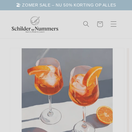
Meteen
🏖️ ZOMER SALE – NU 50% KORTING OP ALLES
naar de
content
Winkelwagen
a direct naar
roductinformatie