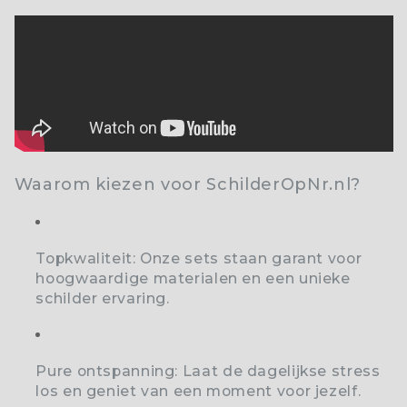
Waarom kiezen voor SchilderOpNr.nl?
Topkwaliteit:
Onze sets staan garant voor
hoogwaardige materialen en een unieke
schilder ervaring.
Pure ontspanning:
Laat de dagelijkse stress
los en geniet van een moment voor jezelf.