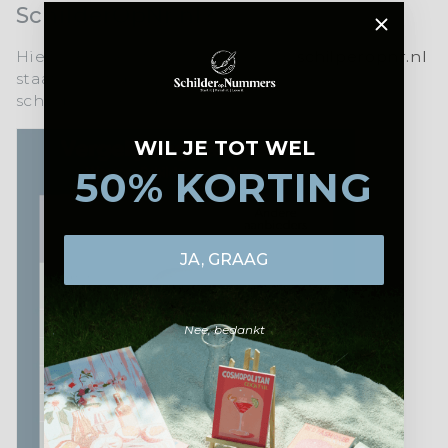
SchilderOpNr.nl?
Hier is een korte uitleg waarom
schilperopnr.nl
staat voor topkwaliteit en een unieke
schilderervaring:
WIL JE TOT WEL
50% KORTING
JA, GRAAG
Nee, bedankt