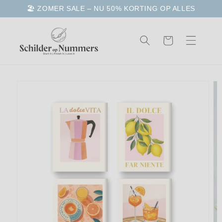
Meteen
🏖️ ZOMER SALE – NU 50% KORTING OP ALLES
naar de
content
Winkelwagen
a direct naar
roductinformatie