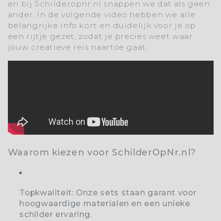
en bij
Schilderopnr.nl
snappen we dat als geen
ander. In de volgende video hebben we alle
belangrijke info kort en duidelijk voor je op
een rijtje gezet, zodat je precies weet waar
jouw creatieve reis naartoe gaat:
Waarom kiezen voor SchilderOpNr.nl?
Topkwaliteit:
Onze sets staan garant voor
hoogwaardige materialen en een unieke
schilder ervaring.