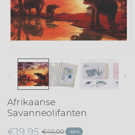
Afrikaanse
Savanneolifanten
€19,95
€40,00
-50%