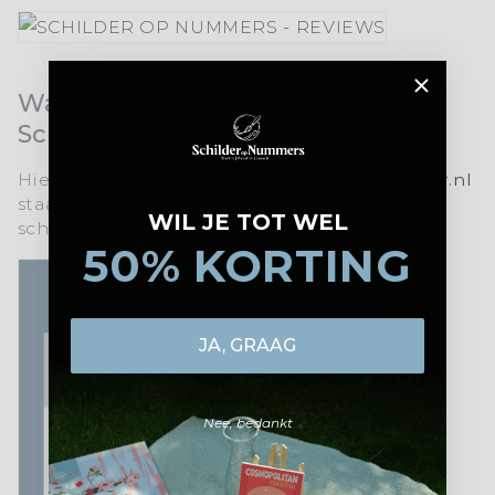
Waarom kiezen voor
SchilderOpNr.nl?
Hier is een korte uitleg waarom
schilperopnr.nl
staat voor topkwaliteit en een unieke
WIL JE TOT WEL
schilderervaring:
50% KORTING
JA, GRAAG
Nee, bedankt