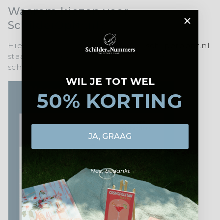
Waarom kiezen voor
SchilderOpNr.nl?
Hier is een korte uitleg waarom
schilperopnr.nl
staat voor topkwaliteit en een unieke
schilderervaring:
WIL JE TOT WEL
50% KORTING
JA, GRAAG
Nee, bedankt