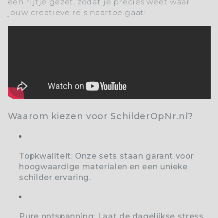
een rijtje gezet, zodat je precies weet waar
jouw creatieve reis naartoe gaat:
Waarom kiezen voor SchilderOpNr.nl?
Topkwaliteit:
Onze sets staan garant voor
hoogwaardige materialen en een unieke
schilder ervaring.
Pure ontspanning:
Laat de dagelijkse stress