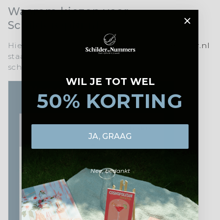
Waarom kiezen voor
SchilderOpNr.nl?
Hier is een korte uitleg waarom
schilperopnr.nl
staat voor topkwaliteit en een unieke
schilderervaring:
WIL JE TOT WEL
50% KORTING
JA, GRAAG
Nee, bedankt