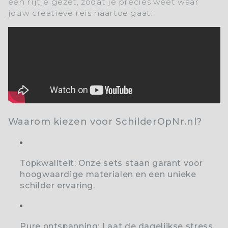
een rijtje gezet, zodat je precies weet waar
jouw creatieve reis naartoe gaat:
Waarom kiezen voor SchilderOpNr.nl?
Topkwaliteit:
Onze sets staan garant voor
hoogwaardige materialen en een unieke
schilder ervaring.
Pure ontspanning:
Laat de dagelijkse stress