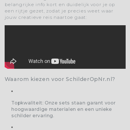
belangrijke info kort en duidelijk voor je op
een rijtje gezet, zodat je precies weet waar
jouw creatieve reis naartoe gaat:
Waarom kiezen voor SchilderOpNr.nl?
Topkwaliteit:
Onze sets staan garant voor
hoogwaardige materialen en een unieke
schilder ervaring.