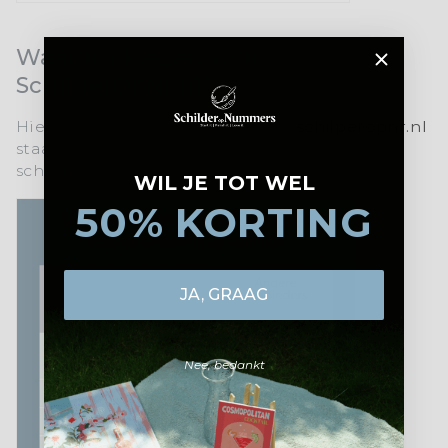
Waarom kiezen voor
SchilderOpNr.nl?
Hier is een korte uitleg waarom
schilperopnr.nl
staat voor topkwaliteit en een unieke
schilderervaring:
WIL JE TOT WEL
50% KORTING
JA, GRAAG
Nee, bedankt