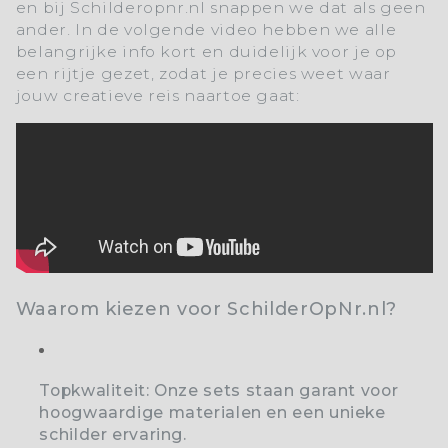
en bij
Schilderopnr.nl
snappen we dat als geen
ander. In de volgende video hebben we alle
belangrijke info kort en duidelijk voor je op
een rijtje gezet, zodat je precies weet waar
jouw creatieve reis naartoe gaat:
Waarom kiezen voor SchilderOpNr.nl?
Topkwaliteit:
Onze sets staan garant voor
hoogwaardige materialen en een unieke
schilder ervaring.