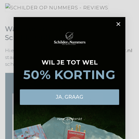
Waarom kiezen voor
SchilderOpNr.nl?
Hier is een korte uitleg waarom
schilperopnr.nl
staat voor topkwaliteit en een unieke
WIL JE TOT WEL
schilderervaring:
50% KORTING
JA, GRAAG
Nee, bedankt