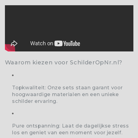
Waarom kiezen voor SchilderOpNr.nl?
Topkwaliteit:
Onze sets staan garant voor
hoogwaardige materialen en een unieke
schilder ervaring.
Pure ontspanning:
Laat de dagelijkse stress
los en geniet van een moment voor jezelf.