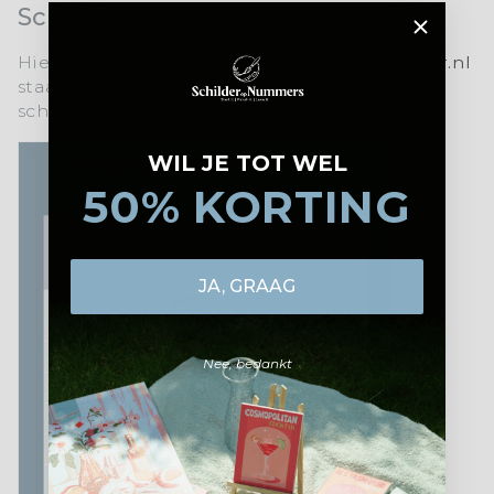
SchilderOpNr.nl?
Hier is een korte uitleg waarom
schilperopnr.nl
staat voor topkwaliteit en een unieke
schilderervaring:
WIL JE TOT WEL
50% KORTING
JA, GRAAG
Nee, bedankt