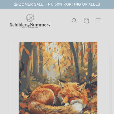
Meteen
🏖️ ZOMER SALE – NU 50% KORTING OP ALLES
naar de
content
Winkelwagen
a direct naar
roductinformatie