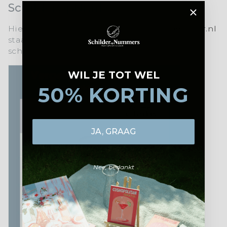
SchilderOpNr.nl?
Hier is een korte uitleg waarom
schilperopnr.nl
staat voor topkwaliteit en een unieke
schilderervaring:
WIL JE TOT WEL
50% KORTING
JA, GRAAG
Nee, bedankt