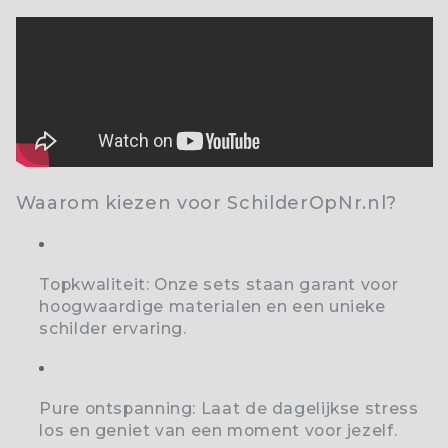
Waarom kiezen voor SchilderOpNr.nl?
Topkwaliteit:
Onze sets staan garant voor
hoogwaardige materialen en een unieke
schilder ervaring.
Pure ontspanning:
Laat de dagelijkse stress
los en geniet van een moment voor jezelf.