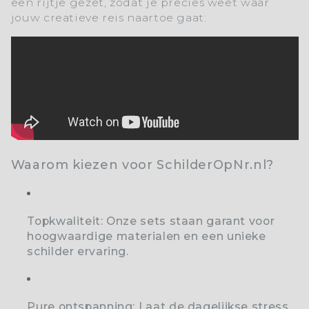
een rijtje gezet, zodat je precies weet waar
jouw creatieve reis naartoe gaat:
Waarom kiezen voor SchilderOpNr.nl?
Topkwaliteit:
Onze sets staan garant voor
hoogwaardige materialen en een unieke
schilder ervaring.
Pure ontspanning:
Laat de dagelijkse stress