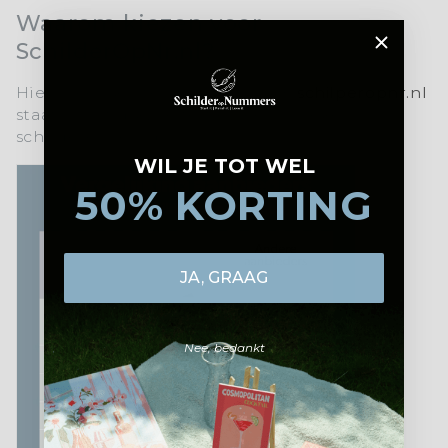
Waarom kiezen voor
SchilderOpNr.nl?
Hier is een korte uitleg waarom
schilperopnr.nl
staat voor topkwaliteit en een unieke
schilderervaring:
WIL JE TOT WEL
50% KORTING
JA, GRAAG
Nee, bedankt